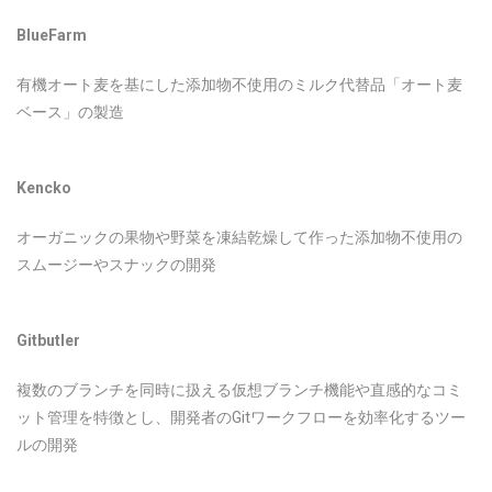
BlueFarm
有機オート麦を基にした添加物不使用のミルク代替品「オート麦
ベース」の製造
Kencko
オーガニックの果物や野菜を凍結乾燥して作った添加物不使用の
スムージーやスナックの開発
Gitbutler
複数のブランチを同時に扱える仮想ブランチ機能や直感的なコミ
ット管理を特徴とし、開発者のGitワークフローを効率化するツー
ルの開発