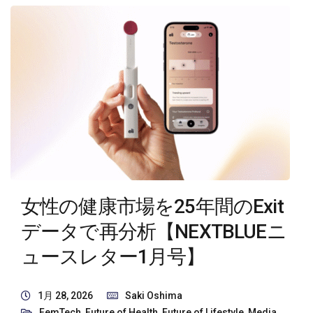
女性の健康市場を25年間のExit
データで再分析【NEXTBLUEニ
ュースレター1月号】
1月 28, 2026
Saki Oshima
FemTech
,
Future of Health
,
Future of Lifestyle
,
Media
,