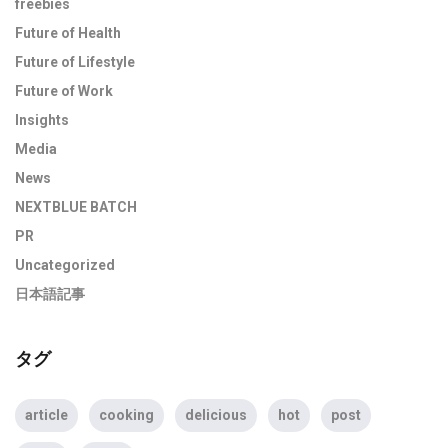
freebies
Future of Health
Future of Lifestyle
Future of Work
Insights
Media
News
NEXTBLUE BATCH
PR
Uncategorized
日本語記事
タグ
article
cooking
delicious
hot
post