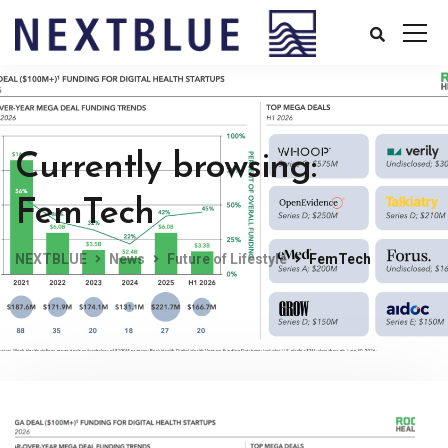
Currently browsing:
FemTech
NEXTBLUE
News
Future of Lifestyle
FemTech