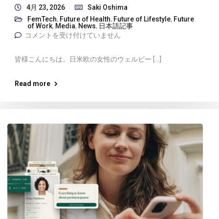
4月 23, 2026
Saki Oshima
FemTech
,
Future of Health
,
Future of Lifestyle
,
Future
of Work
,
Media
,
News
,
日本語記事
コメントを受け付けていません
皆様こんにちは。日米欧の女性のウェルビー […]
Read more