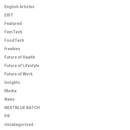
English Articles
EXIT
Featured
FemTech
FoodTech
freebies
Future of Health
Future of Lifestyle
Future of Work
Insights
Media
News
NEXTBLUE BATCH
PR
Uncategorized